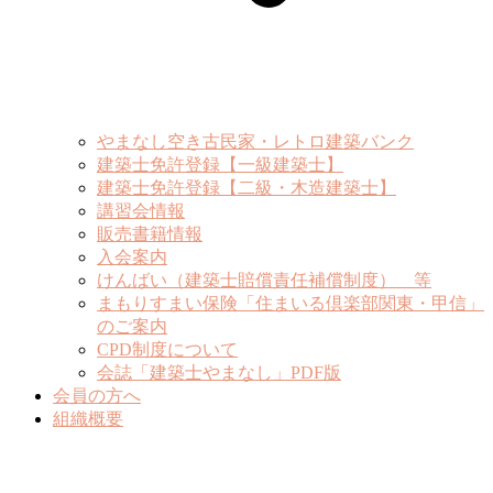
やまなし空き古民家・レトロ建築バンク
建築士免許登録【一級建築士】
建築士免許登録【二級・木造建築士】
講習会情報
販売書籍情報
入会案内
けんばい（建築士賠償責任補償制度） 等
まもりすまい保険「住まいる倶楽部関東・甲信」
のご案内
CPD制度について
会誌「建築士やまなし」PDF版
会員の方へ
組織概要