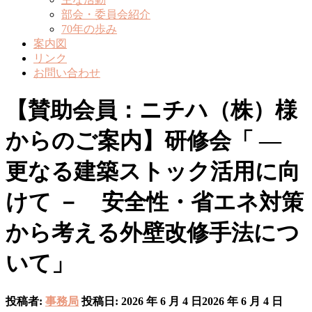
部会・委員会紹介
70年の歩み
案内図
リンク
お問い合わせ
【賛助会員：ニチハ（株）様
からのご案内】研修会「 ―
更なる建築ストック活用に向
けて － 安全性・省エネ対策
から考える外壁改修手法につ
いて」
投稿者:
事務局
投稿日:
2026 年 6 月 4 日
2026 年 6 月 4 日