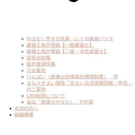
やまなし空き古民家・レトロ建築バンク
建築士免許登録【一級建築士】
建築士免許登録【二級・木造建築士】
講習会情報
販売書籍情報
入会案内
けんばい（建築士賠償責任補償制度） 等
まもりすまい保険「住まいる倶楽部関東・甲信」
のご案内
CPD制度について
会誌「建築士やまなし」PDF版
会員の方へ
組織概要