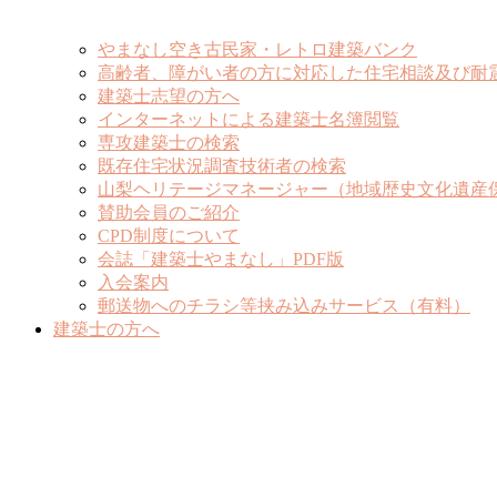
やまなし空き古民家・レトロ建築バンク
高齢者、障がい者の方に対応した住宅相談及び耐
建築士志望の方へ
インターネットによる建築士名簿閲覧
専攻建築士の検索
既存住宅状況調査技術者の検索
山梨ヘリテージマネージャー（地域歴史文化遺産
賛助会員のご紹介
CPD制度について
会誌「建築士やまなし」PDF版
入会案内
郵送物へのチラシ等挟み込みサービス（有料）
建築士の方へ